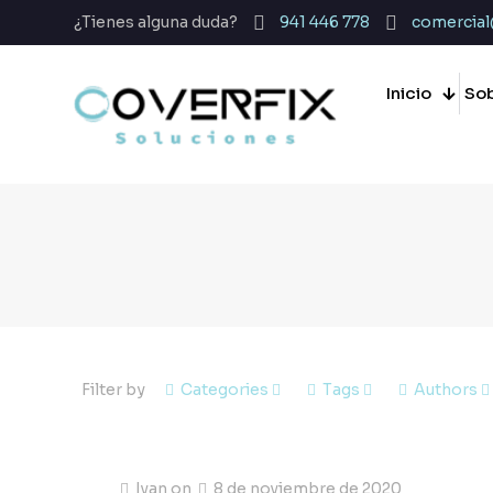
¿Tienes alguna duda?
941 446 778
comercial
Inicio
Sob
Filter by
Categories
Tags
Authors
Ivan
on
8 de noviembre de 2020