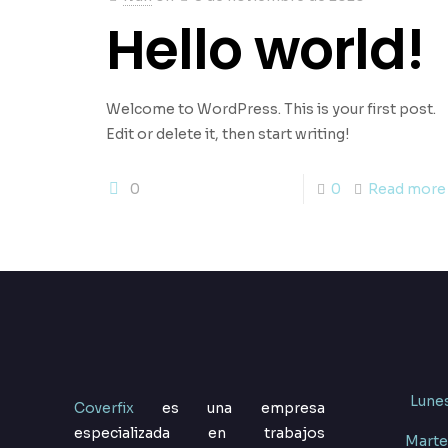
Hello world!
Welcome to WordPress. This is your first post.
Edit or delete it, then start writing!
0
0
Read more
Lunes
Coverfix
es una empresa
especializada en trabajos
Marte